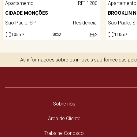
Apartamento
RF11280
Apartamento
CIDADE MONÇÕES
BROOKLIN 
São Paulo, SP
Residencial
São Paulo, S
105m²
2
2
110m²
As informações sobre os imóveis são fornecidas pelos
Sobre nós
Área de Cliente
Trabalhe Conosco