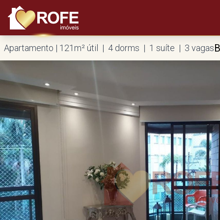
B
Apartamento | 121m² útil | 4 dorms | 1 suíte | 3 vagas