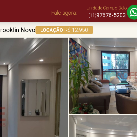
Unidade Campo Belo
Fale agora:
97676-5203
(11)
rooklin Novo
R$ 12.950
LOCAÇÃO