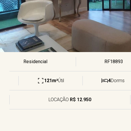
Residencial
RF18893
121m²
Útil
4
Dorms
LOCAÇÃO
R$ 12.950