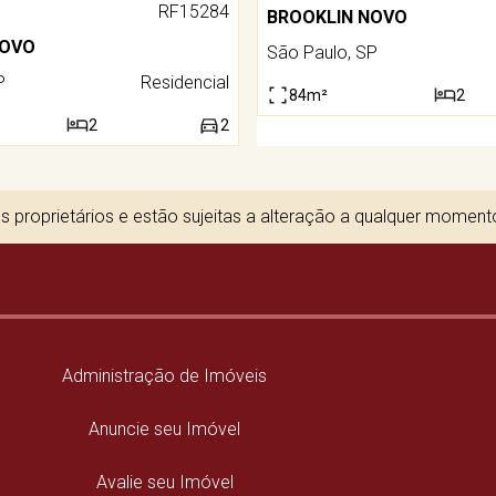
RF15284
BROOKLIN NOVO
NOVO
São Paulo, SP
P
Residencial
84m²
2
2
2
 proprietários e estão sujeitas a alteração a qualquer momen
Administração de Imóveis
Anuncie seu Imóvel
Avalie seu Imóvel