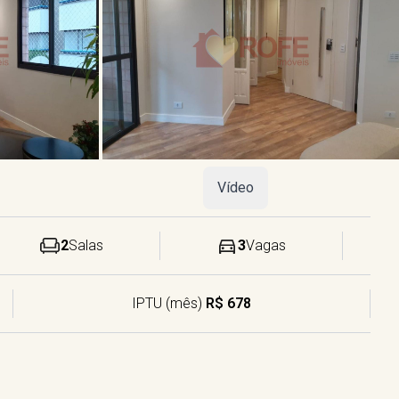
Vídeo
2
Salas
3
Vagas
IPTU (mês)
R$ 678