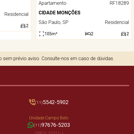
Apartamento
RF18289
CIDADE MONÇÕES
Residencial
São Paulo, SP
Residencial
2
105m²
2
2
to sem prévio aviso. Consulte-nos em caso de dúvidas.
5542-5902
(11)
Unidade Campo Belo
97676-5203
(11)
CRECI: 22311-J