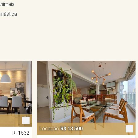
Animais
inástica
Locação
R$ 13.500
RF1532