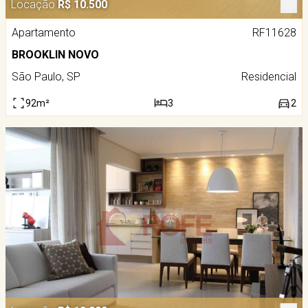
Locação
R$ 10.500
Apartamento
RF11628
BROOKLIN NOVO
São Paulo, SP
Residencial
92m²
3
2