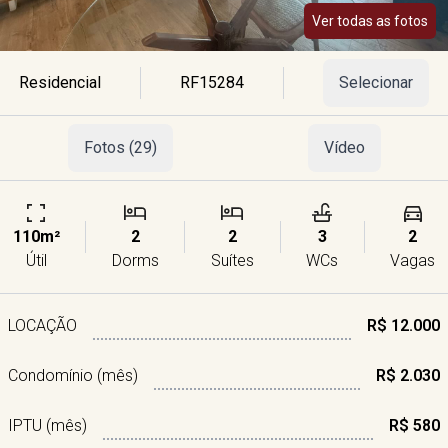
Ver todas as fotos
Residencial
RF15284
Selecionar
Fotos (29)
Vídeo
110m²
2
2
3
2
Útil
Dorms
Suítes
WCs
Vagas
LOCAÇÃO
R$ 12.000
Condomínio (mês)
R$ 2.030
IPTU (mês)
R$ 580