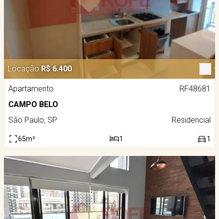
Locação
R$ 6.400
Apartamento
RF48681
CAMPO BELO
São Paulo, SP
Residencial
65m²
1
1