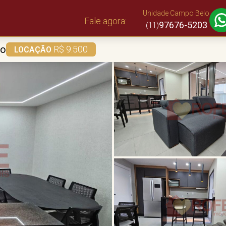
Unidade Campo Belo
Fale agora:
97676-5203
(11)
lo
R$ 9.500
LOCAÇÃO