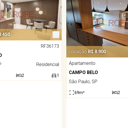
8.450
RF36173
Locação
R$ 8.900
O
Apartamento
P
Residencial
CAMPO BELO
2
1
São Paulo, SP
69m²
2