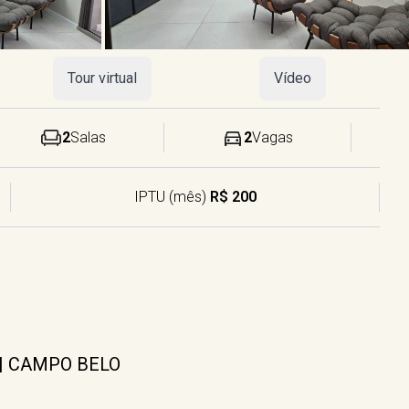
Tour virtual
Vídeo
2
Salas
2
Vagas
IPTU (mês)
R$ 200
 | CAMPO BELO