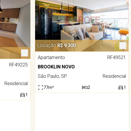
Locação
R$ 9.300
Apartamento
RF49521
RF49225
BROOKLIN NOVO
São Paulo, SP
Residencial
Residencial
77m²
2
1
1