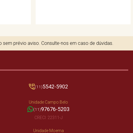
to sem prévio aviso. Consulte-nos em caso de dúvidas.
5542-5902
(11)
Unidade Campo Belo
97676-5203
(11)
CRECI: 22311-J
Unidade Moema