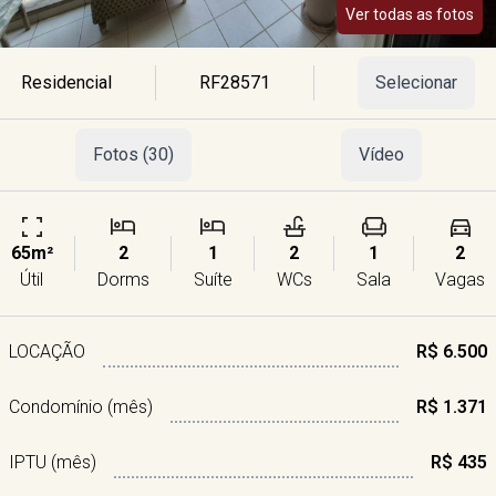
Ver todas as fotos
Residencial
RF28571
Selecionar
Fotos (30)
Vídeo
65m²
2
1
2
1
2
Útil
Dorms
Suíte
WCs
Sala
Vagas
LOCAÇÃO
R$ 6.500
Condomínio (mês)
R$ 1.371
IPTU (mês)
R$ 435