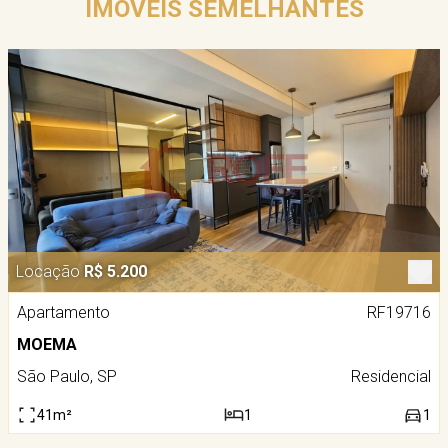
IMÓVEIS SEMELHANTES
Locação
R$ 5.200
Apartamento
RF19716
MOEMA
São Paulo, SP
Residencial
41m²
1
1