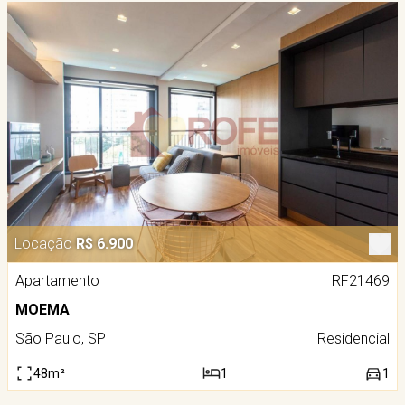
Locação
R$ 6.900
Apartamento
RF21469
MOEMA
São Paulo, SP
Residencial
48m²
1
1