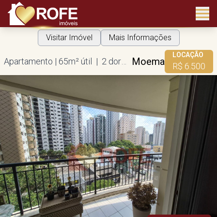
Visitar Imóvel
Mais Informações
LOCAÇÃO
Moema
Apartamento | 65m² útil | 2 dorms | 1 suíte | 2 vagas
R$ 6.500