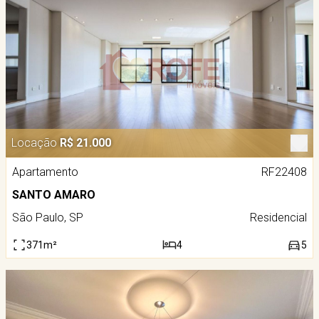
Locação
R$ 21.000
Apartamento
RF22408
SANTO AMARO
São Paulo, SP
Residencial
371m²
4
5