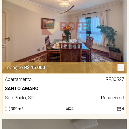
Locação
R$ 15.000
Apartamento
RF30527
SANTO AMARO
São Paulo, SP
Residencial
309m²
4
4