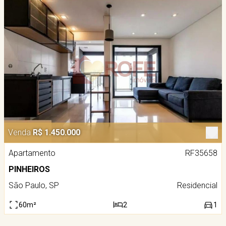
Venda
R$ 1.450.000
Apartamento
RF35658
PINHEIROS
São Paulo, SP
Residencial
60m²
2
1