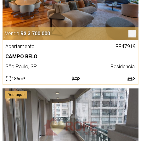
Venda
R$ 3.700.000
Apartamento
RF47919
CAMPO BELO
São Paulo, SP
Residencial
185m²
3
3
Destaque