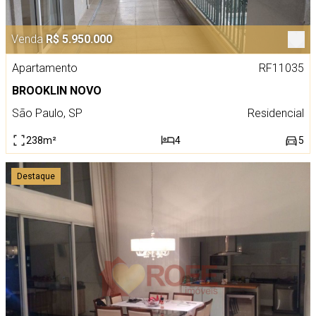
Venda
R$ 5.950.000
Apartamento
RF11035
BROOKLIN NOVO
São Paulo, SP
Residencial
238m²
4
5
Destaque