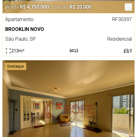
Venda
R$ 4.750.000
Locação
R$ 20.000
Apartamento
RF30397
BROOKLIN NOVO
São Paulo, SP
Residencial
213m²
3
3
Destaque