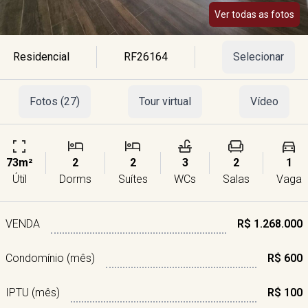
Ver todas as fotos
Residencial
RF26164
Selecionar
Fotos (27)
Tour virtual
Vídeo
73m²
2
2
3
2
1
Útil
Dorms
Suítes
WCs
Salas
Vaga
VENDA
R$ 1.268.000
Condomínio (mês)
R$ 600
IPTU (mês)
R$ 100