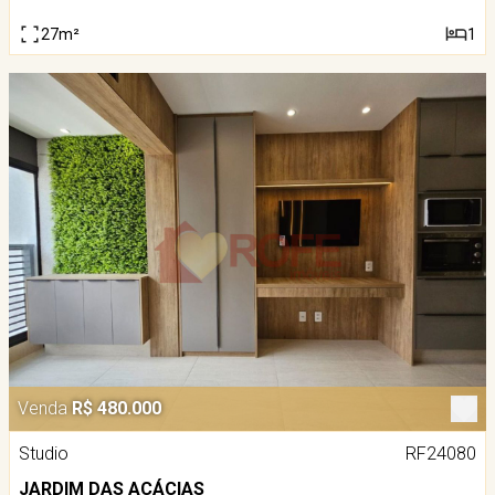
27m²
1
Venda
R$ 480.000
Studio
RF24080
JARDIM DAS ACÁCIAS