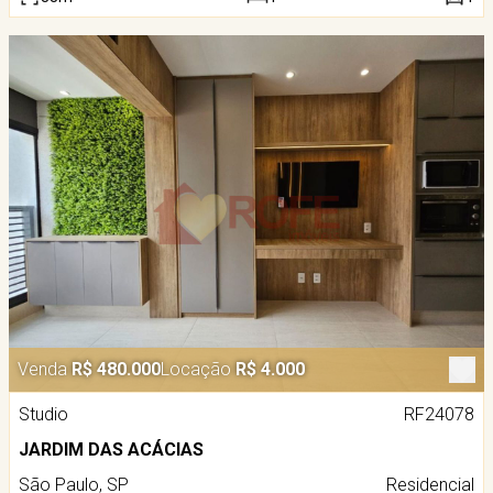
Venda
R$ 480.000
Locação
R$ 4.000
Studio
RF24078
JARDIM DAS ACÁCIAS
São Paulo, SP
Residencial