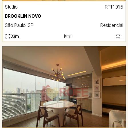
Studio
RF11015
BROOKLIN NOVO
São Paulo, SP
Residencial
33m²
1
1