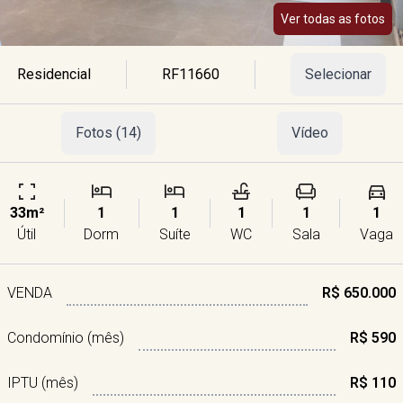
Ver todas as fotos
Residencial
RF11660
Selecionar
Fotos (14)
Vídeo
33m²
1
1
1
1
1
Útil
Dorm
Suíte
WC
Sala
Vaga
VENDA
R$ 650.000
Condomínio (mês)
R$ 590
IPTU (mês)
R$ 110