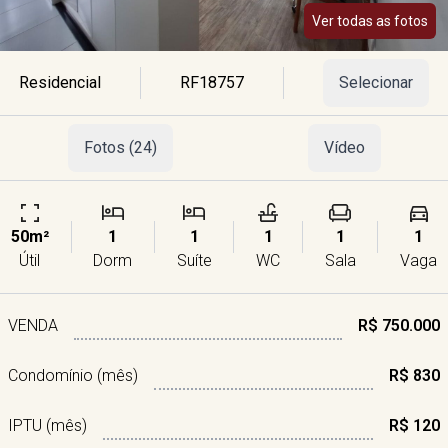
Ver todas as fotos
Residencial
RF18757
Selecionar
Fotos (24)
Vídeo
50m²
1
1
1
1
1
Útil
Dorm
Suíte
WC
Sala
Vaga
VENDA
R$ 750.000
Condomínio (mês)
R$ 830
IPTU (mês)
R$ 120