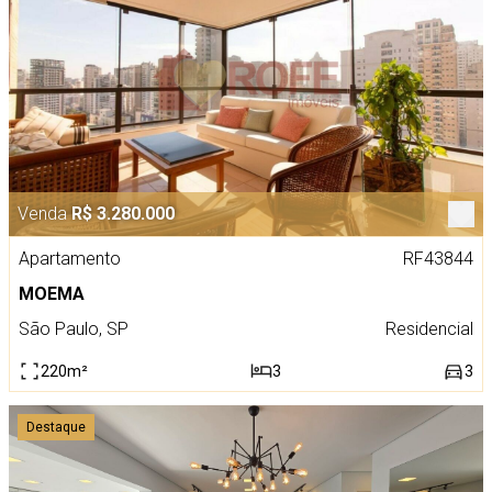
Venda
R$ 3.280.000
Apartamento
RF43844
MOEMA
São Paulo, SP
Residencial
220m²
3
3
Destaque