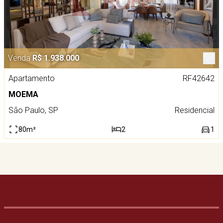
Venda
R$ 1.938.000
Apartamento
RF42642
MOEMA
São Paulo, SP
Residencial
80m²
2
1