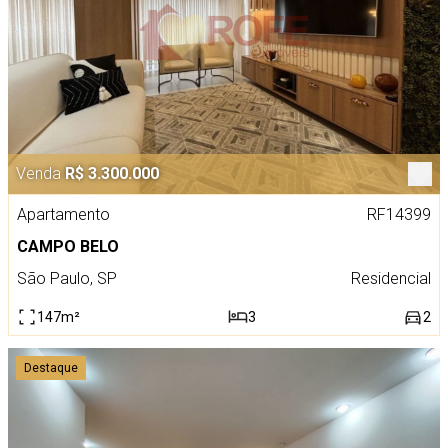
Venda
R$ 3.300.000
Apartamento
RF14399
CAMPO BELO
São Paulo, SP
Residencial
147m²
3
2
Destaque