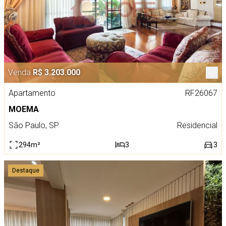
Venda
R$ 3.203.000
Apartamento
RF26067
MOEMA
São Paulo, SP
Residencial
294m²
3
3
Destaque