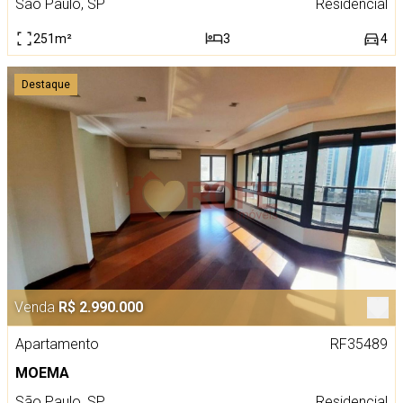
São Paulo, SP
Residencial
251m²
3
4
Destaque
Venda
R$ 2.990.000
Apartamento
RF35489
MOEMA
São Paulo, SP
Residencial