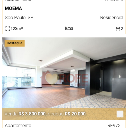
MOEMA
São Paulo, SP
Residencial
123m²
3
2
Destaque
Venda
R$ 3.800.000
Locação
R$ 20.000
Apartamento
RF9731