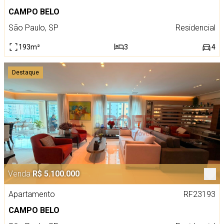
CAMPO BELO
São Paulo, SP
Residencial
193m²
3
4
Destaque
Venda
R$ 5.100.000
Apartamento
RF23193
CAMPO BELO