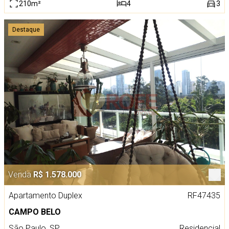
210m²
4
3
Destaque
Venda
R$ 1.578.000
Apartamento Duplex
RF47435
CAMPO BELO
São Paulo, SP
Residencial