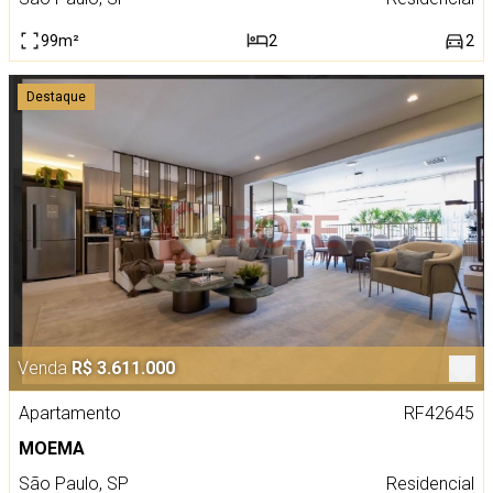
99m²
2
2
Destaque
Venda
R$ 3.611.000
Apartamento
RF42645
MOEMA
São Paulo, SP
Residencial