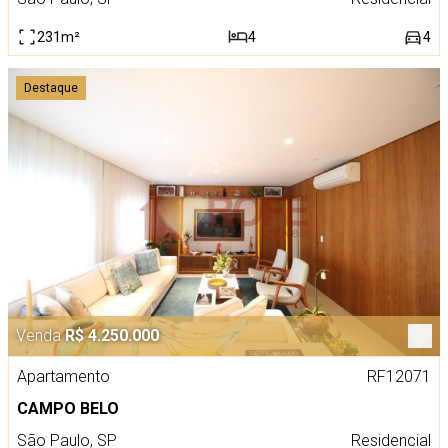
231m²
4
4
Destaque
Venda
R$ 4.250.000
Apartamento
RF12071
CAMPO BELO
São Paulo, SP
Residencial