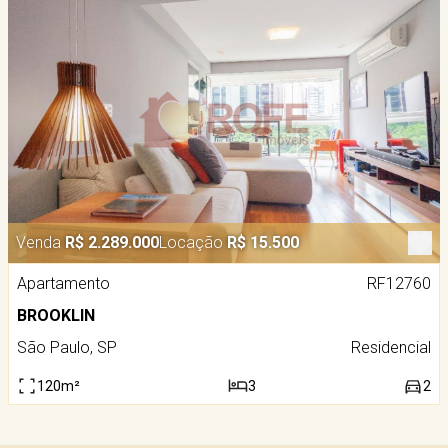
Venda
R$ 2.289.000
Locação
R$ 15.500
Apartamento
RF12760
BROOKLIN
São Paulo, SP
Residencial
120m²
3
2