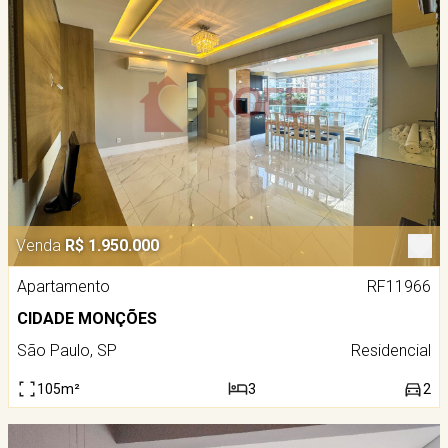
Venda
R$ 1.950.000
Apartamento
RF11966
CIDADE MONÇÕES
São Paulo, SP
Residencial
105m²
3
2