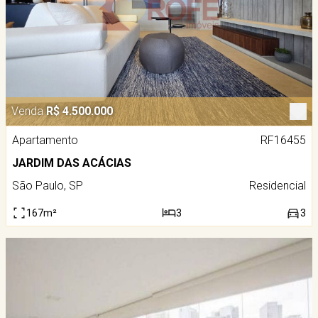
Venda
R$ 4.500.000
Apartamento
RF16455
JARDIM DAS ACÁCIAS
São Paulo, SP
Residencial
167m²
3
3