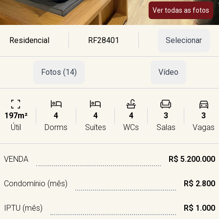
Ver todas as fotos
Residencial
RF28401
Selecionar
Fotos (14)
Vídeo
197m²
4
4
4
3
3
Útil
Dorms
Suítes
WCs
Salas
Vagas
VENDA
R$ 5.200.000
Condomínio (mês)
R$ 2.800
IPTU (mês)
R$ 1.000