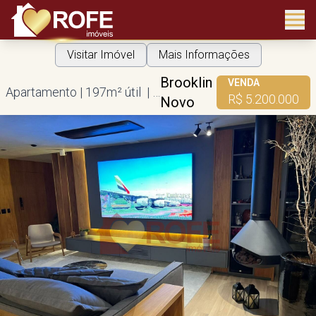
Visitar Imóvel
Mais Informações
Brooklin
VENDA
Apartamento | 197m² útil | 4 suítes | 3 vagas
R$ 5.200.000
Novo