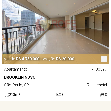
Venda
R$ 4.750.000
Locação
R$ 20.000
Apartamento
RF30397
BROOKLIN NOVO
São Paulo, SP
Residencial
213m²
3
3