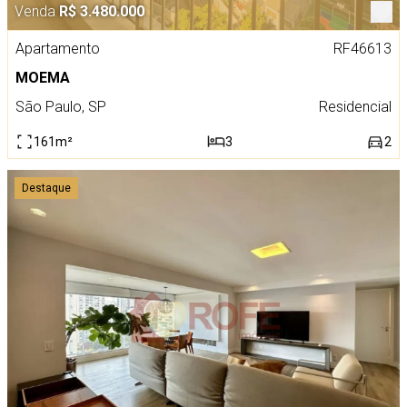
Venda
R$ 3.480.000
Apartamento
RF46613
MOEMA
São Paulo, SP
Residencial
161m²
3
2
Destaque