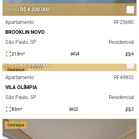
Venda
R$ 4.200.000
Apartamento
RF25680
BROOKLIN NOVO
São Paulo, SP
Residencial
213m²
4
4
Venda
R$ 1.930.000
Destaque
Apartamento
RF49832
VILA OLÍMPIA
São Paulo, SP
Residencial
83m²
2
2
Destaque