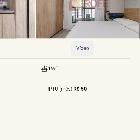
Vídeo
1
WC
IPTU (mês)
R$ 50