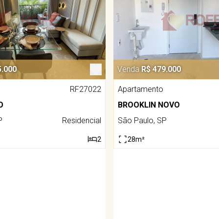
5.000
Venda
R$ 479.000
RF27022
Apartamento
O
BROOKLIN NOVO
P
Residencial
São Paulo, SP
2
28m²