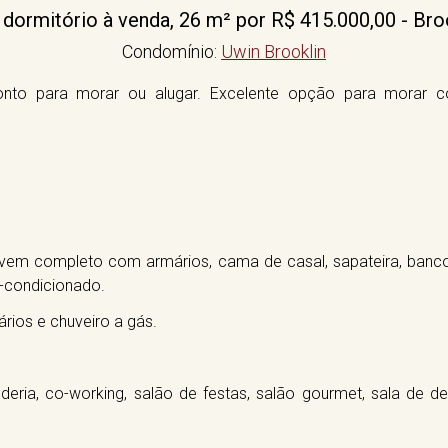
ormitório à venda, 26 m² por R$ 415.000,00 - Bro
Condomínio:
Uwin Brooklin
onto para morar ou alugar. Excelente opção para morar c
já vem completo com armários, cama de casal, sapateira, banc
r-condicionado.
rios e chuveiro a gás.
deria, co-working, salão de festas, salão gourmet, sala de d