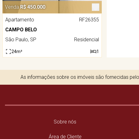
Venda
R$ 450.000
Apartamento
RF26355
CAMPO BELO
São Paulo, SP
Residencial
24m²
1
As informações sobre os imóveis são fornecidas pelos
Sobre nós
Área de Cliente