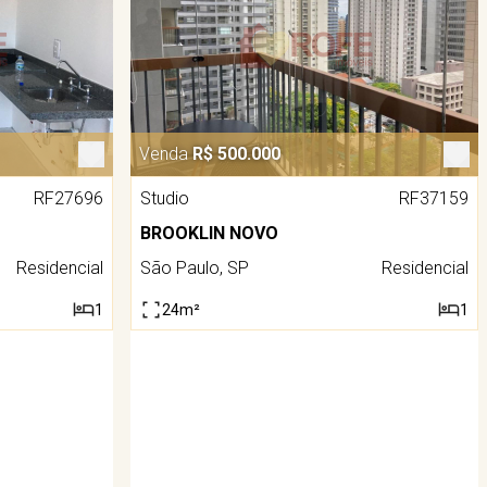
Venda
R$ 500.000
RF27696
Studio
RF37159
BROOKLIN NOVO
Residencial
São Paulo, SP
Residencial
1
24m²
1