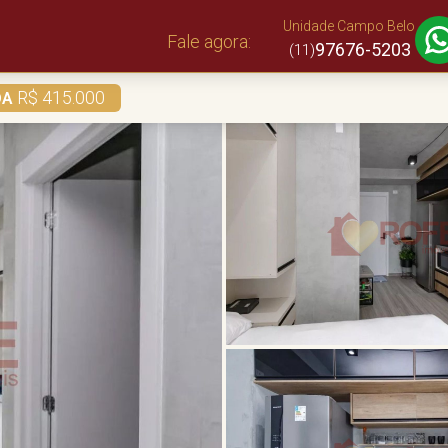
Unidade Campo Belo
Fale agora:
97676-5203
(11)
R$ 415.000
DA