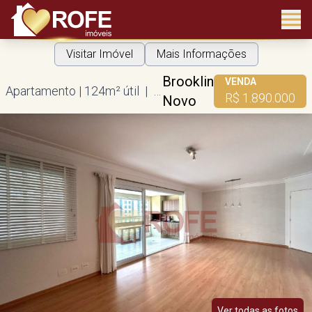
Visitar Imóvel
Mais Informações
Brooklin
VENDA
Apartamento | 124m² útil | 3 dorms | 1 suíte | 3 vagas
R$ 1.890.000
Novo
Ver todas as fotos