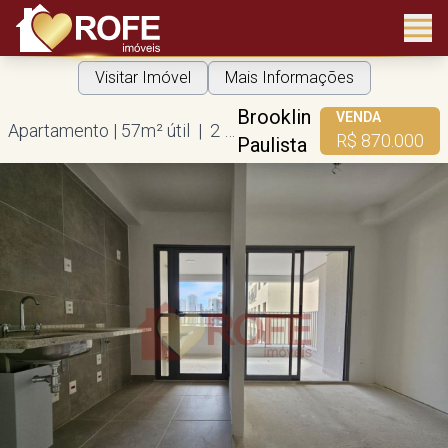
Visitar Imóvel
Mais Informações
Brooklin
VENDA
Apartamento | 57m² útil | 2 dorms | 1 suíte | 1 vaga
R$ 870.000
Paulista