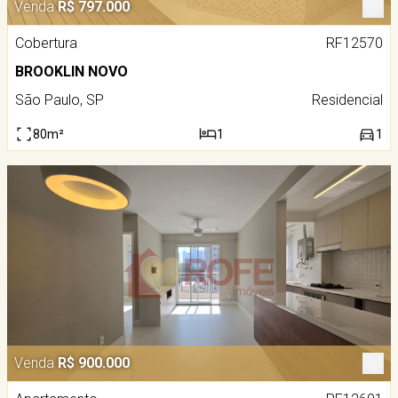
Venda
R$ 797.000
Cobertura
RF12570
BROOKLIN NOVO
São Paulo, SP
Residencial
80m²
1
1
Venda
R$ 900.000