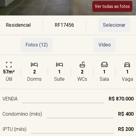
Ver todas as fotos
Residencial
RF17456
Selecionar
Fotos (12)
Vídeo
57m²
2
1
2
1
1
Útil
Dorms
Suíte
WCs
Sala
Vaga
VENDA
R$ 870.000
Condomínio (mês)
R$ 400
IPTU (mês)
R$ 200