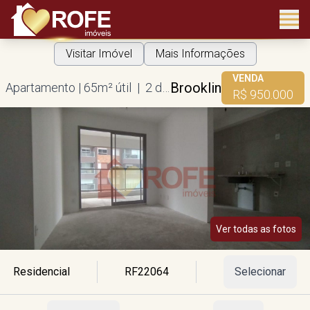
Visitar Imóvel
Mais Informações
VENDA
Brooklin
Apartamento | 65m² útil | 2 dorms | 1 suíte | 1 vaga
R$ 950.000
Ver todas as fotos
Residencial
RF22064
Selecionar