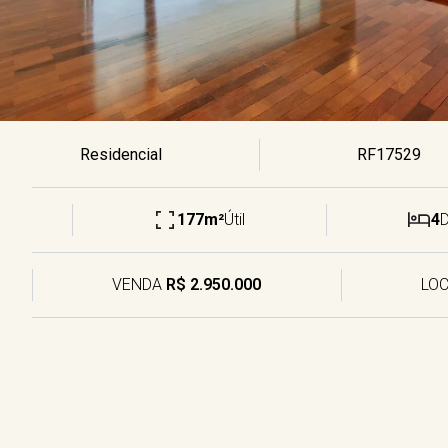
Residencial
RF17529
177m²
Útil
4
VENDA
R$ 2.950.000
LO