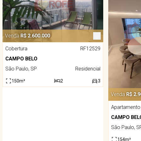
Venda
R$ 2.600.000
Cobertura
RF12529
CAMPO BELO
São Paulo, SP
Residencial
150m²
2
3
Venda
R$ 2.9
Apartamento
CAMPO BEL
São Paulo, S
154m²