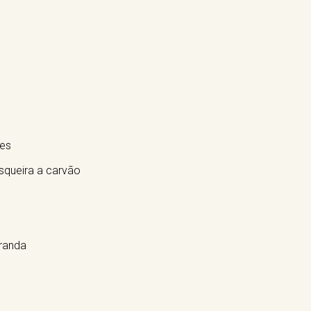
tes
squeira a carvão
aranda