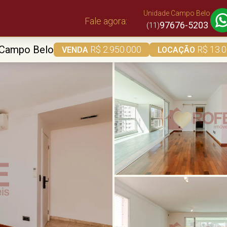
Unidade Campo Belo
Fale agora:
97676-5203
(11)
Campo Belo
R$ 2.950.000
R$ 13.
VENDA
LOCAÇÃO