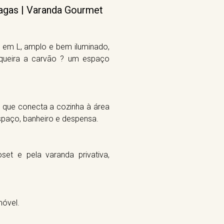
Vagas | Varanda Gourmet
g em L, amplo e bem iluminado,
queira a carvão ? um espaço
o que conecta a cozinha à área
espaço, banheiro e despensa.
set e pela varanda privativa,
móvel.