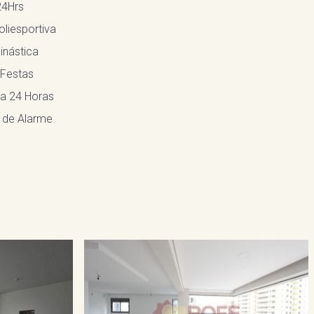
24Hrs
liesportiva
inástica
 Festas
a 24 Horas
 de Alarme