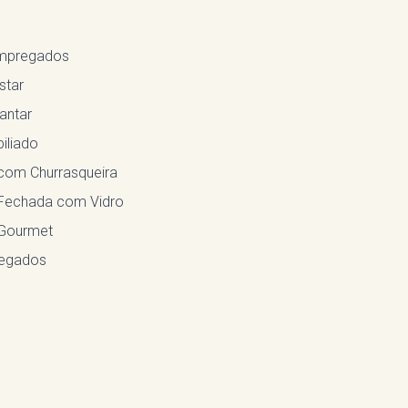
Empregados
star
antar
iliado
com Churrasqueira
Fechada com Vidro
Gourmet
egados