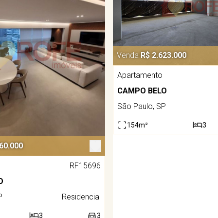
Venda
R$ 2.623.000
Apartamento
CAMPO BELO
São Paulo, SP
154m²
3
60.000
RF15696
O
P
Residencial
3
3