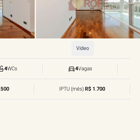
Vídeo
4
WCs
4
Vagas
.500
IPTU (mês)
R$ 1.700