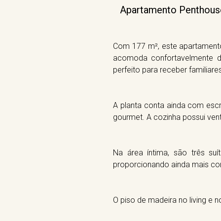
Apartamento Penthouse 
Com 177 m², este apartamento 
acomoda confortavelmente d
perfeito para receber familiare
A planta conta ainda com escr
gourmet. A cozinha possui vent
Na área íntima, são três suí
proporcionando ainda mais con
O piso de madeira no living e 