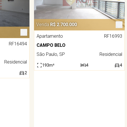
Venda
R$ 2.700.000
Apartamento
RF16993
RF16494
CAMPO BELO
São Paulo, SP
Residencial
Residencial
193m²
4
4
2