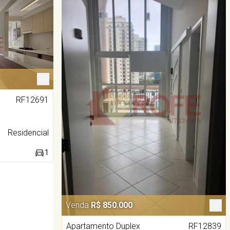
RF12691
Residencial
1
Venda
R$ 850.000
Apartamento Duplex
RF12839