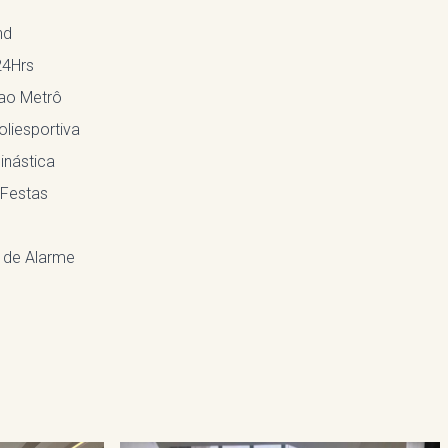
nd
24Hrs
ao Metrô
liesportiva
inástica
 Festas
 de Alarme