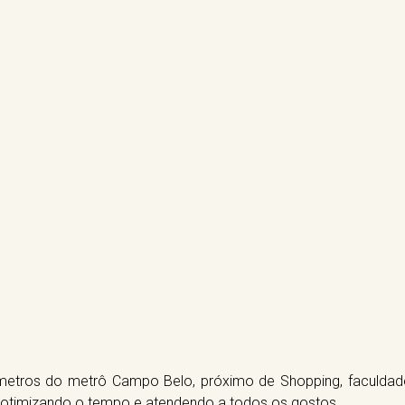
 metros do metrô Campo Belo, próximo de Shopping, faculdade
otimizando o tempo e atendendo a todos os gostos.