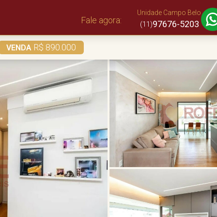
Unidade Campo Belo
Fale agora:
97676-5203
(11)
R$ 890.000
VENDA