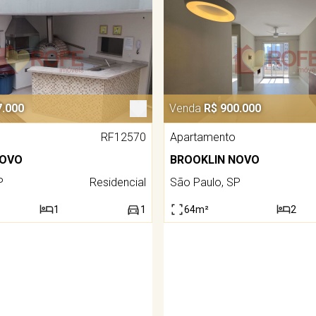
7.000
Venda
R$ 900.000
RF12570
Apartamento
NOVO
BROOKLIN NOVO
P
Residencial
São Paulo, SP
1
1
64m²
2