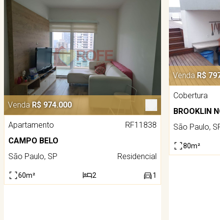
Venda
R$ 79
Cobertura
Venda
R$ 974.000
BROOKLIN 
Apartamento
RF11838
São Paulo, S
CAMPO BELO
80m²
São Paulo, SP
Residencial
60m²
2
1