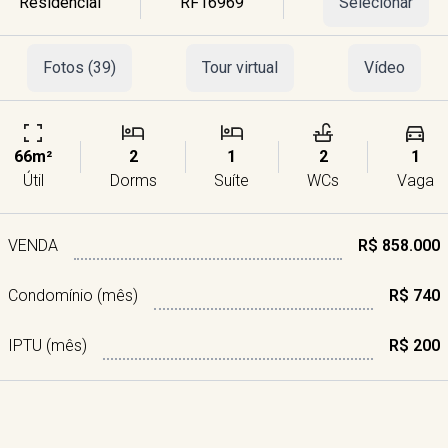
Residencial
RF16969
Selecionar
Fotos (39)
Tour virtual
Vídeo
66m²
2
1
2
1
Útil
Dorms
Suíte
WCs
Vaga
VENDA
R$ 858.000
Condomínio (mês)
R$ 740
IPTU (mês)
R$ 200