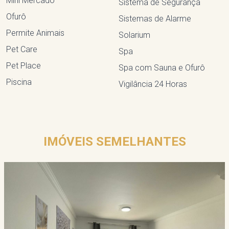
Mini Mercado
Sistema de Segurança
Ofurô
Sistemas de Alarme
Permite Animais
Solarium
Pet Care
Spa
Pet Place
Spa com Sauna e Ofurô
Piscina
Vigilância 24 Horas
IMÓVEIS SEMELHANTES