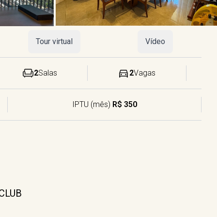
Tour virtual
Vídeo
2
Salas
2
Vagas
IPTU (mês)
R$ 350
 CLUB