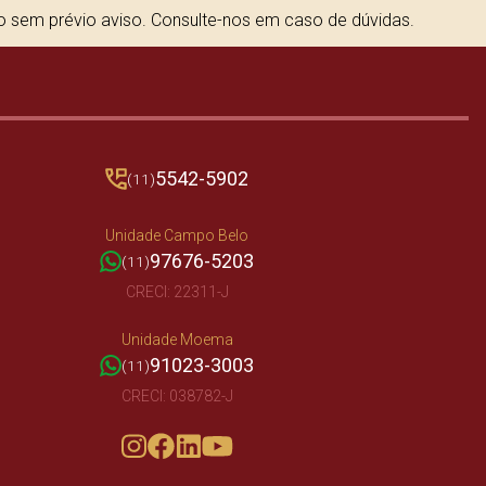
to sem prévio aviso. Consulte-nos em caso de dúvidas.
5542-5902
(11)
Unidade Campo Belo
97676-5203
(11)
CRECI: 22311-J
Unidade Moema
91023-3003
(11)
CRECI: 038782-J