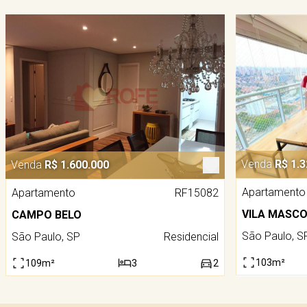
Venda
R$ 1.3
Venda
R$ 1.600.000
Apartamento
Apartamento
RF15082
VILA MASC
CAMPO BELO
São Paulo, S
São Paulo, SP
Residencial
103m²
109m²
3
2