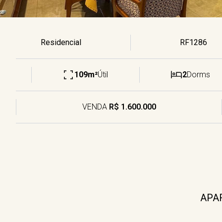
Residencial
RF1286
109m²
Útil
2
Dorms
VENDA
R$ 1.600.000
APAR