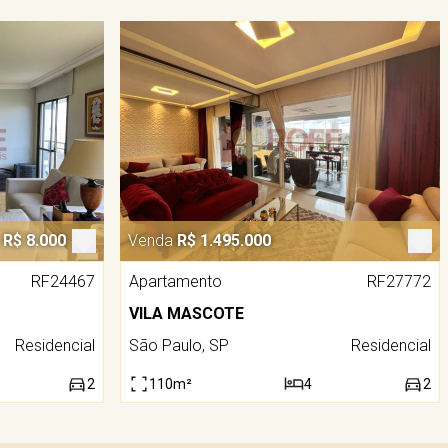
R$ 8.000
Venda
R$ 1.495.000
RF24467
Apartamento
RF27772
VILA MASCOTE
Residencial
São Paulo, SP
Residencial
2
110m²
4
2