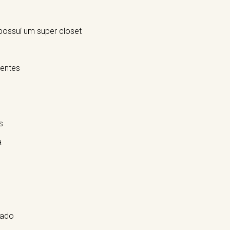
 possuí um super closet
ientes
s
a
hado