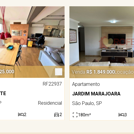
25.000
Venda
R$ 1.849.000
Locação
RF22937
Apartamento
OTE
JARDIM MARAJOARA
P
Residencial
São Paulo, SP
2
2
180m²
3