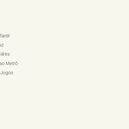
fantil
nd
24Hrs
ao Metrô
 Jogos