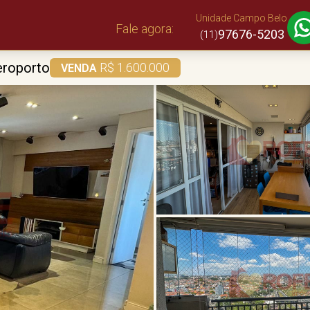
Unidade Campo Belo
Fale agora:
97676-5203
(11)
eroporto
R$ 1.600.000
VENDA