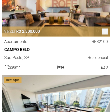
Venda
R$ 2.300.000
Apartamento
RF32100
CAMPO BELO
São Paulo, SP
Residencial
220m²
4
3
Destaque