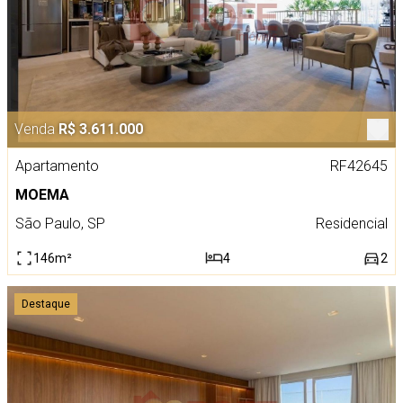
Venda
R$ 3.611.000
Apartamento
RF42645
MOEMA
São Paulo, SP
Residencial
146m²
4
2
Destaque