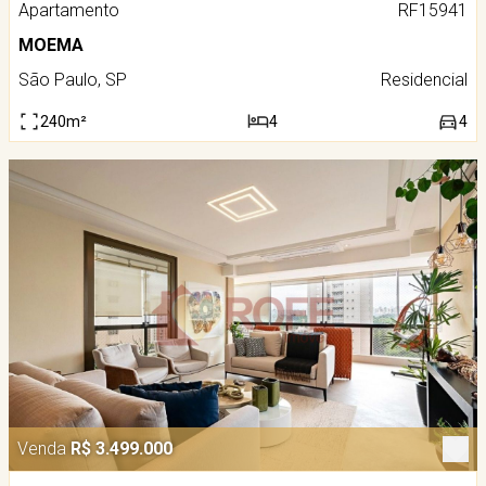
Apartamento
RF15941
MOEMA
São Paulo, SP
Residencial
240m²
4
4
Venda
R$ 3.499.000