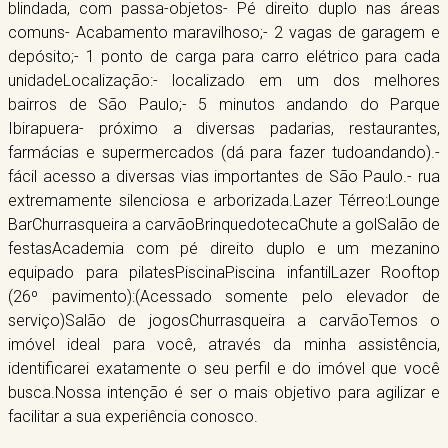
blindada, com passa-objetos- Pé direito duplo nas áreas
comuns- Acabamento maravilhoso;- 2 vagas de garagem e
depósito;- 1 ponto de carga para carro elétrico para cada
unidadeLocalização:- localizado em um dos melhores
bairros de São Paulo;- 5 minutos andando do Parque
Ibirapuera- próximo a diversas padarias, restaurantes,
farmácias e supermercados (dá para fazer tudoandando).-
fácil acesso a diversas vias importantes de São Paulo.- rua
extremamente silenciosa e arborizada.Lazer Térreo:Lounge
BarChurrasqueira a carvãoBrinquedotecaChute a golSalão de
festasAcademia com pé direito duplo e um mezanino
equipado para pilatesPiscinaPiscina infantilLazer Rooftop
(26º pavimento):(Acessado somente pelo elevador de
serviço)Salão de jogosChurrasqueira a carvãoTemos o
imóvel ideal para você, através da minha assistência,
identificarei exatamente o seu perfil e do imóvel que você
busca.Nossa intenção é ser o mais objetivo para agilizar e
facilitar a sua experiência conosco.