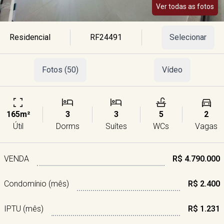
Ver todas as fotos
Residencial
RF24491
Selecionar
Fotos (50)
Vídeo
165m²
3
3
5
2
Útil
Dorms
Suítes
WCs
Vagas
VENDA
R$ 4.790.000
Condomínio (mês)
R$ 2.400
IPTU (mês)
R$ 1.231