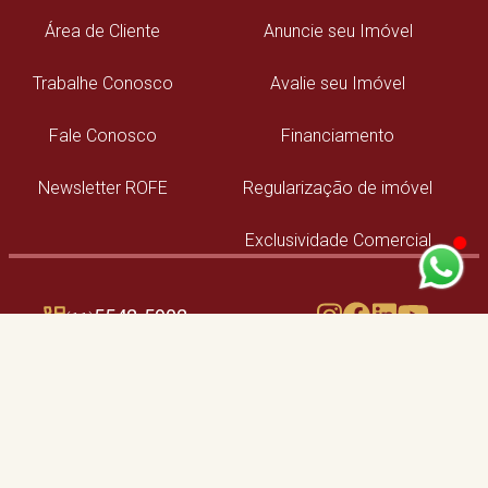
Área de Cliente
Anuncie seu Imóvel
Trabalhe Conosco
Avalie seu Imóvel
Fale Conosco
Financiamento
Newsletter ROFE
Regularização de imóvel
Exclusividade Comercial
5542-5902
(11)
Unidade Campo Belo
Unidade Moema
97676-5203
91023-3003
(11)
(11)
CRECI: 22311-J
CRECI: 038782-J