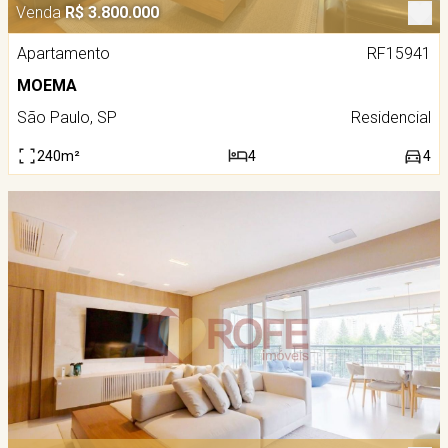
Venda
R$ 3.800.000
Apartamento
RF15941
MOEMA
São Paulo, SP
Residencial
240m²
4
4