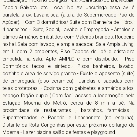
localização Próximo Colegios: N.s. Aparecida/Consa, Mobile,
Escola Gaivota, etc. Local: Na Av. Jacutinga essa av. é
paralela a av. Lavandisca, (altura do Supermercado Pão de
Açúcar). - Com 3 dormitórios/ Suite com Banheira de Hidro.-
4 banheiros = Suíte, Social, Lavabo, e Empregada. - Amplos e
ótimos Armários Embutidos com Maleiros brancos, Roupeiro
no hall.Sala com lavabo, e ampla sacada:- Sala Ampla Living,
em L com 2 ambientes, Piso Taboas de Ipê e cristaleira
embutida na sala. Apto AMPLO e bem distribuído. - Piso
Dormitórios tacos e sinteco.- Pisos banheiros, lavabo,
cozinha e área de serviço granito.- Existe o aposento (suite)
de empregada (piso ceramica).- Janelas e sacadas com
telas protetoras. - Cozinha com gabinetes e armários altos,
espaço fogão duplo (.Com fácil acesso a locomoção pela
Estação Moema do Metrô, cerca de 8 min a pé. Na
proximidade de restaurantes , barzinhos, farmácias ,
Supermercados e Padaria e Lanchonete (na esquina).
Distante da Rota Congonhas por estar próximo do largo de
Moema.- Lazer piscina salão de festas e playground.