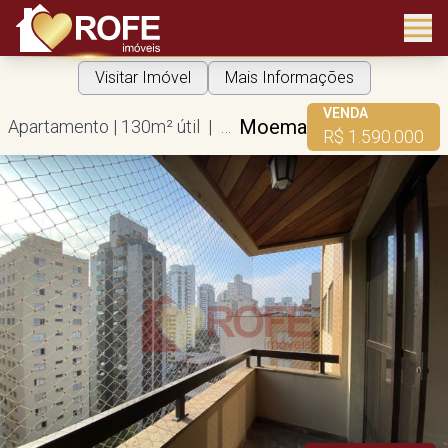
Visitar Imóvel
Mais Informações
VENDA
Moema
Apartamento | 130m² útil | 3 dorms | 1 suíte | 2 vagas
R$ 1.590.000