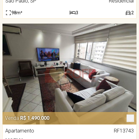
São Paulo, SP
Residencial
98m²
3
2
Venda
R$ 1.490.000
Apartamento
RF13743