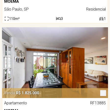
MOEMA
São Paulo, SP
Residencial
110m²
3
1
Venda
R$ 1.825.000
Apartamento
RF13885