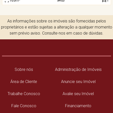
105m²
3
1
As informações sobre os imóveis são fornecidas pelos
proprietários e estão sujeitas a alteração a qualquer momento
sem prévio aviso. Consulte-nos em caso de dúvidas.
Sobre nós
Administração de Imóveis
Área de Cliente
Anuncie seu Imóvel
Trabalhe Conosco
Avalie seu Imóvel
Fale Conosco
Financiamento