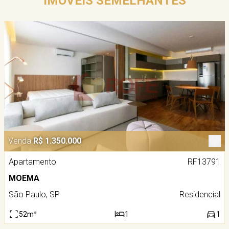
IMÓVEIS SEMELHANTES
Venda
R$ 1.350.000
Apartamento
RF13791
MOEMA
São Paulo, SP
Residencial
52m²
1
1