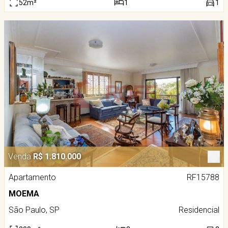
52m²
1
1
Venda
R$ 1.810.000
Apartamento
RF15788
MOEMA
São Paulo, SP
Residencial