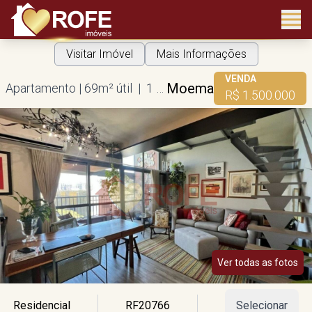
Visitar Imóvel
Mais Informações
VENDA
Moema
Apartamento | 69m² útil | 1 suíte | 1 vaga
R$ 1.500.000
Ver todas as fotos
Residencial
RF20766
Selecionar