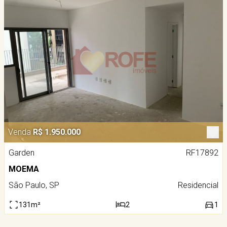
Venda
R$ 1.950.000
Garden
RF17892
MOEMA
São Paulo, SP
Residencial
131m²
2
1