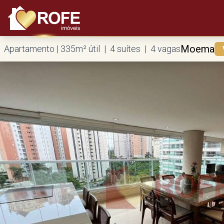
Moema
Apartamento | 335m² útil | 4 suítes | 4 vagas