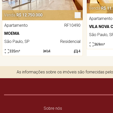
Venda
R$ 11
Venda
R$ 12.750.000
Apartamento
Apartamento
RF10490
VILA NOVA 
MOEMA
São Paulo, S
São Paulo, SP
Residencial
369m²
335m²
4
4
As informações sobre os imóveis são fornecidas pelos
Sobre nós