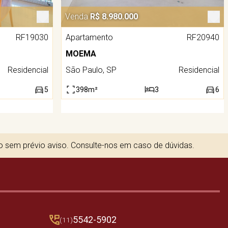
Venda
R$ 8.980.000
RF19030
Apartamento
RF20940
MOEMA
Residencial
São Paulo, SP
Residencial
5
398m²
3
6
to sem prévio aviso. Consulte-nos em caso de dúvidas.
5542-5902
(11)