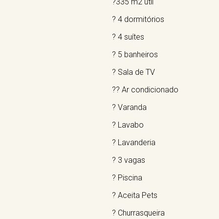
?335 m2 útil
? 4 dormitórios
? 4 suítes
? 5 banheiros
? Sala de TV
?? Ar condicionado
? Varanda
? Lavabo
? Lavanderia
? 3 vagas
? Piscina
? Aceita Pets
? Churrasqueira