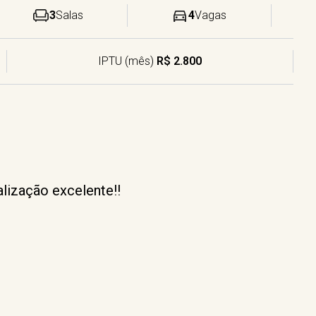
3
Salas
4
Vagas
IPTU (mês)
R$ 2.800
lização excelente!!