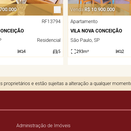
.700.000
Venda
R$ 10.900.000
RF13794
Apartamento
CONCEIÇÃO
VILA NOVA CONCEIÇÃO
P
Residencial
São Paulo, SP
4
5
293m²
2
 proprietários e estão sujeitas a alteração a qualquer momen
Administração de Imóveis