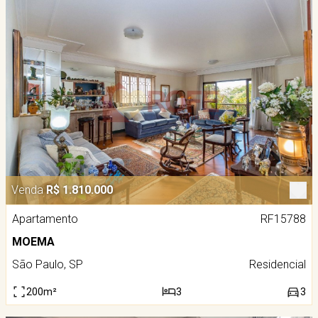
Venda
R$ 1.810.000
Apartamento
RF15788
MOEMA
São Paulo, SP
Residencial
200m²
3
3