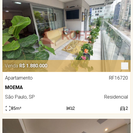
Venda
R$ 1.880.000
Apartamento
RF16720
MOEMA
São Paulo, SP
Residencial
85m²
2
2