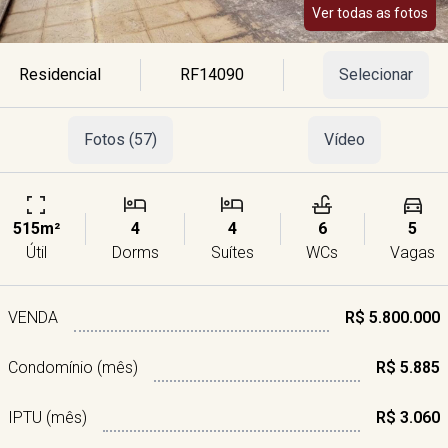
Ver todas as fotos
Residencial
RF14090
Selecionar
Fotos (57)
Vídeo
515m²
4
4
6
5
Útil
Dorms
Suítes
WCs
Vagas
VENDA
R$ 5.800.000
Condomínio (mês)
R$ 5.885
IPTU (mês)
R$ 3.060