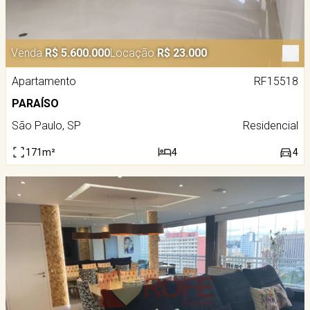
Venda
R$ 5.600.000
Locação
R$ 23.000
Apartamento
RF15518
PARAÍSO
São Paulo, SP
Residencial
171m²
4
4