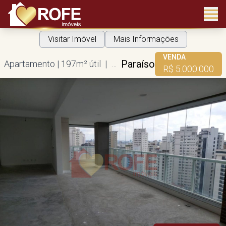
Visitar Imóvel
Mais Informações
VENDA
Paraíso
Apartamento | 197m² útil | 3 suítes | 3 vagas
R$ 5.000.000