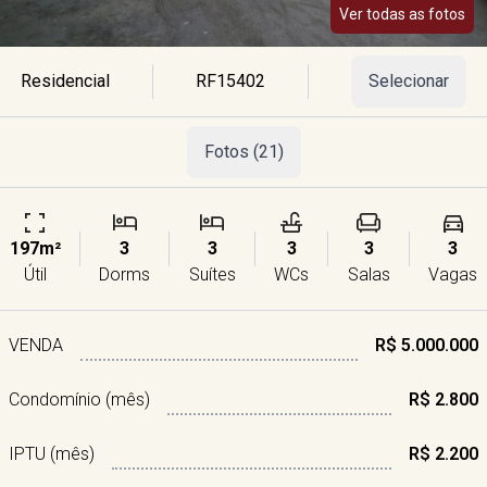
Ver todas as fotos
Residencial
RF15402
Selecionar
Fotos (21)
197m²
3
3
3
3
3
Útil
Dorms
Suítes
WCs
Salas
Vagas
VENDA
R$ 5.000.000
Condomínio (mês)
R$ 2.800
IPTU (mês)
R$ 2.200