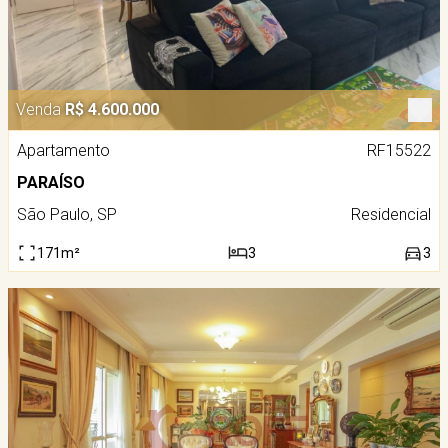
Venda
R$ 4.600.000
Apartamento
RF15522
PARAÍSO
São Paulo, SP
Residencial
171m²
3
3