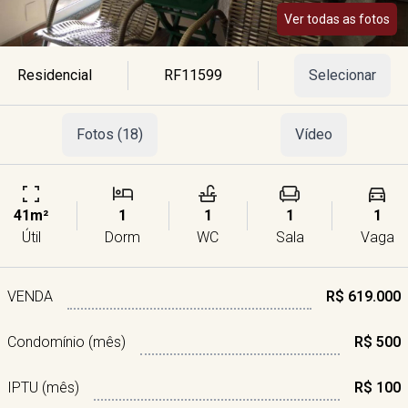
Ver todas as fotos
Residencial
RF11599
Selecionar
Fotos (18)
Vídeo
41m²
1
1
1
1
Útil
Dorm
WC
Sala
Vaga
VENDA
R$ 619.000
Condomínio (mês)
R$ 500
IPTU (mês)
R$ 100