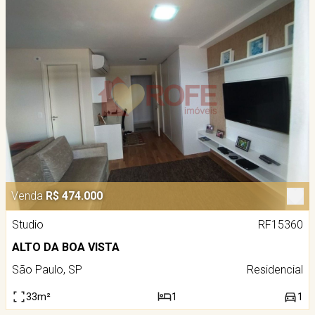
Venda
R$ 474.000
Studio
RF15360
ALTO DA BOA VISTA
São Paulo, SP
Residencial
33m²
1
1