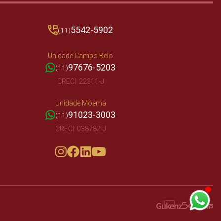
5542-5902
(11)
Unidade Campo Belo
97676-5203
(11)
CRECI: 22311-J
Unidade Moema
91023-3003
(11)
CRECI: 038782-J