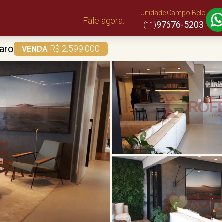
Unidade Campo Belo
Fale agora:
97676-5203
(11)
aro
R$ 2.599.000
VENDA