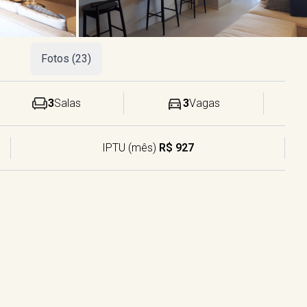
Fotos (23)
3
Salas
3
Vagas
IPTU (mês)
R$ 927