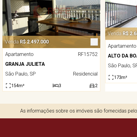
Venda
R$ 2.6
Venda
R$ 2.497.000
Apartamento
Apartamento
RF15752
ALTO DA BO
GRANJA JULIETA
São Paulo, S
São Paulo, SP
Residencial
173m²
154m²
3
2
As informações sobre os imóveis são fornecidas pelos