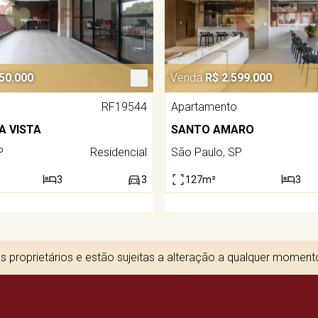
50.000
Venda
R$ 2.599.000
RF19544
Apartamento
A VISTA
SANTO AMARO
P
Residencial
São Paulo, SP
3
3
127m²
3
 proprietários e estão sujeitas a alteração a qualquer momen