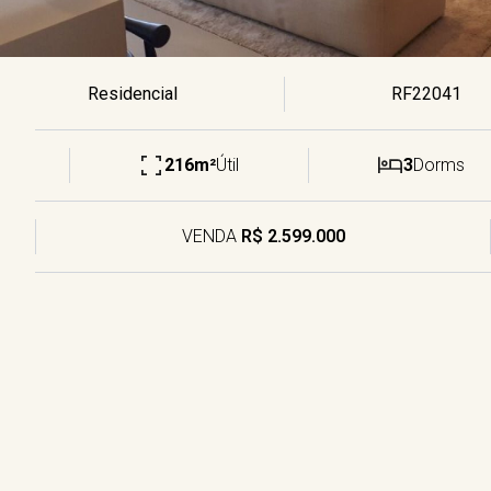
Residencial
RF22041
216m²
Útil
3
Dorms
VENDA
R$ 2.599.000