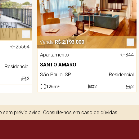
Venda
R$ 2.193.000
RF25564
Apartamento
RF344
SANTO AMARO
Residencial
São Paulo, SP
Residencial
2
126m²
2
2
to sem prévio aviso. Consulte-nos em caso de dúvidas.