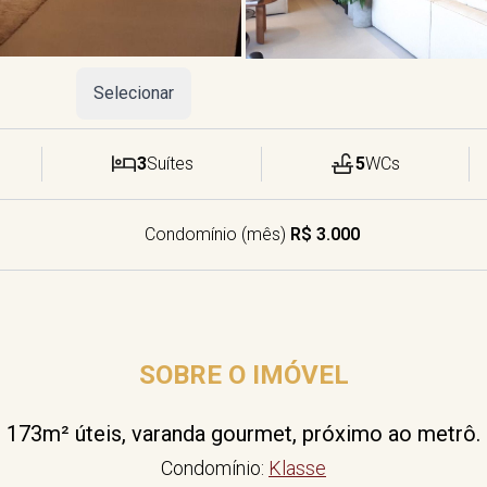
Selecionar
3
Suítes
5
WCs
Condomínio (mês)
R$ 3.000
SOBRE O IMÓVEL
173m² úteis, varanda gourmet, próximo ao metrô.
Condomínio:
Klasse