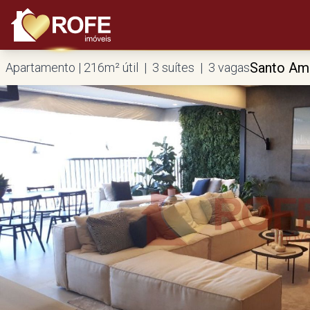
Santo Am
Apartamento | 216m² útil | 3 suítes | 3 vagas