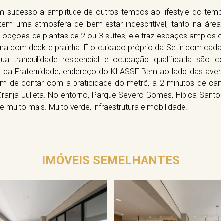
m sucesso a amplitude de outros tempos ao lifestyle do temp
tem uma atmosfera de bem-estar indescritível, tanto na áre
opções de plantas de 2 ou 3 suítes, ele traz espaços amplos
ina com deck e prainha. É o cuidado próprio da Setin com cada
ua tranquilidade residencial e ocupação qualificada são 
ua da Fraternidade, endereço do KLASSE.Bem ao lado das aveni
ém de contar com a praticidade do metrô, a 2 minutos de ca
Granja Julieta. No entorno, Parque Severo Gomes, Hípica Santo
 e muito mais. Muito verde, infraestrutura e mobilidade.
IMÓVEIS SEMELHANTES