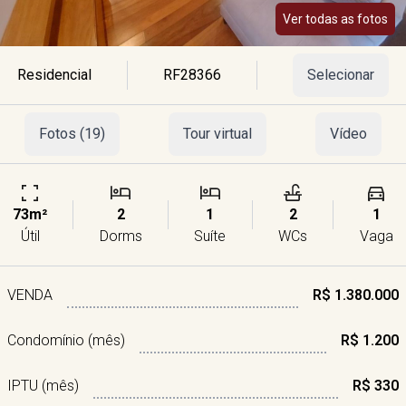
Ver todas as fotos
Residencial
RF28366
Selecionar
Fotos (19)
Tour virtual
Vídeo
73m²
2
1
2
1
Útil
Dorms
Suíte
WCs
Vaga
VENDA
R$ 1.380.000
Condomínio (mês)
R$ 1.200
IPTU (mês)
R$ 330