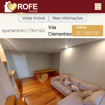
Visitar Imóvel
Mais Informações
Vila
VENDA
Apartamento | 73m² útil | 2 dorms | 1 suíte | 1 vaga
R$ 1.380.000
Clementino