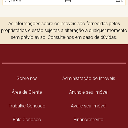
107m²
1
2
As informações sobre os imóveis são fornecidas pelos
proprietários e estão sujeitas a alteração a qualquer momento
sem prévio aviso. Consulte-nos em caso de dúvidas.
Sobre nós
Administração de Imóveis
Área de Cliente
Anuncie seu Imóvel
Trabalhe Conosco
Avalie seu Imóvel
Fale Conosco
Financiamento