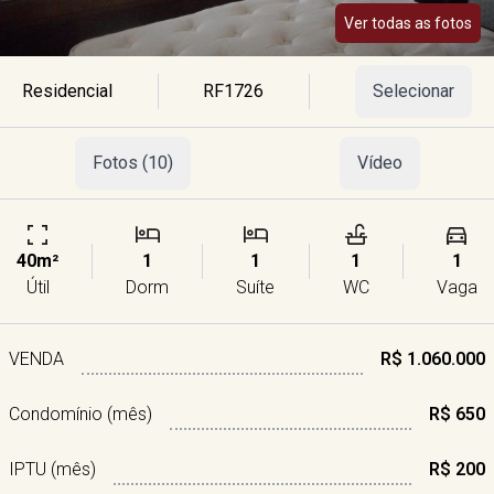
Ver todas as fotos
Residencial
RF1726
Selecionar
Fotos (10)
Vídeo
40m²
1
1
1
1
Útil
Dorm
Suíte
WC
Vaga
VENDA
R$ 1.060.000
Condomínio (mês)
R$ 650
IPTU (mês)
R$ 200