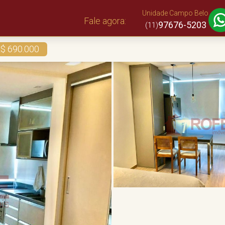
Unidade Campo Belo
Fale agora:
97676-5203
(11)
$ 690.000