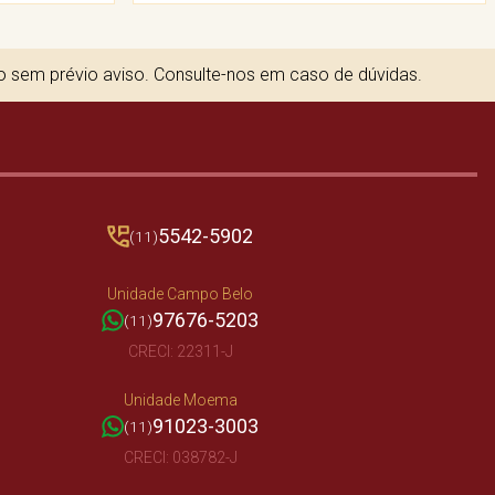
to sem prévio aviso. Consulte-nos em caso de dúvidas.
5542-5902
(11)
Unidade Campo Belo
97676-5203
(11)
CRECI: 22311-J
Unidade Moema
91023-3003
(11)
CRECI: 038782-J