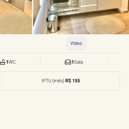
Vídeo
1
WC
1
Sala
IPTU (mês)
R$ 155