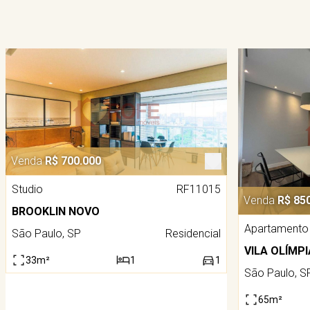
Venda
R$ 700.000
Studio
RF11015
Venda
R$ 85
BROOKLIN NOVO
Apartamento
São Paulo, SP
Residencial
VILA OLÍMPI
33m²
1
1
São Paulo, S
65m²