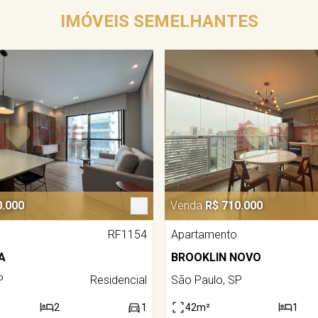
IMÓVEIS SEMELHANTES
0.000
Venda
R$ 710.000
RF1154
Apartamento
A
BROOKLIN NOVO
P
Residencial
São Paulo, SP
2
1
42m²
1