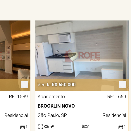
Venda
R$ 650.000
RF11589
Apartamento
RF11660
BROOKLIN NOVO
Residencial
São Paulo, SP
Residencial
1
33m²
1
1