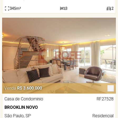
345m²
3
2
Venda
R$ 3.600.000
Casa de Condominio
RF27528
BROOKLIN NOVO
São Paulo, SP
Residencial