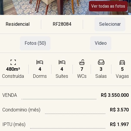
Ver todas as fotos
Residencial
RF28084
Selecionar
Fotos (50)
Vídeo
480m²
4
4
7
3
5
Construída
Dorms
Suítes
WCs
Salas
Vagas
VENDA
R$ 3.550.000
Condomínio (mês)
R$ 3.570
IPTU (mês)
R$ 1.997