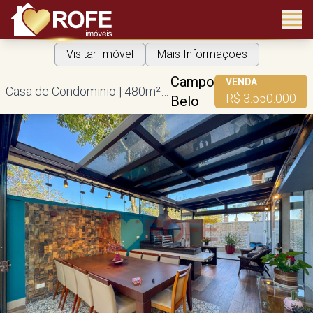
Visitar Imóvel
Mais Informações
Campo
VENDA
Casa de Condominio | 480m² construída | 4 suítes | 5 vagas
R$ 3.550.000
Belo