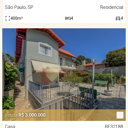
São Paulo, SP
Residencial
400m²
4
4
Venda
R$ 3.000.000
Casa
RF32188