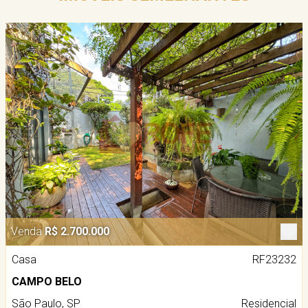
Venda
R$ 2.700.000
Casa
RF23232
CAMPO BELO
São Paulo, SP
Residencial