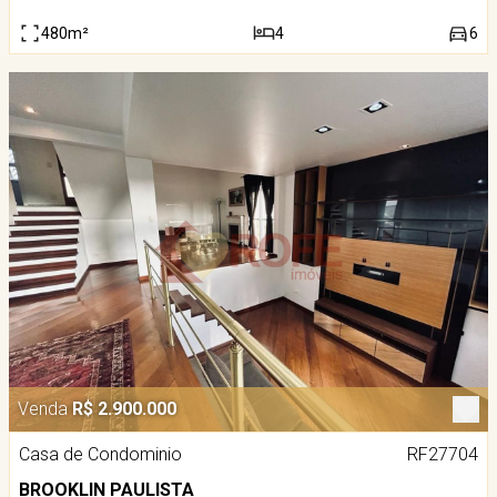
480m²
4
6
Venda
R$ 2.900.000
Casa de Condominio
RF27704
BROOKLIN PAULISTA