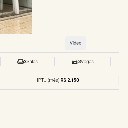
Vídeo
2
Salas
3
Vagas
IPTU (mês)
R$ 2.150