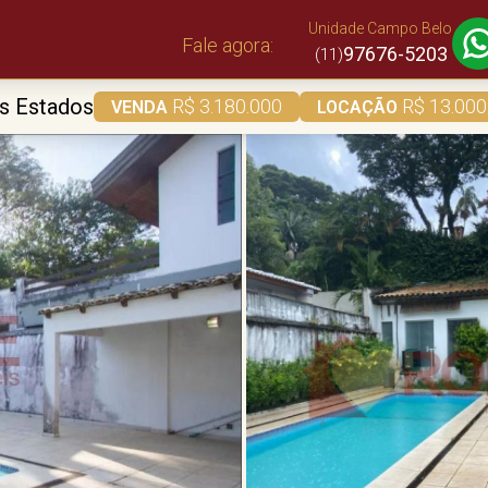
Unidade Campo Belo
Fale agora:
97676-5203
(11)
s Estados
R$ 3.180.000
R$ 13.000
VENDA
LOCAÇÃO