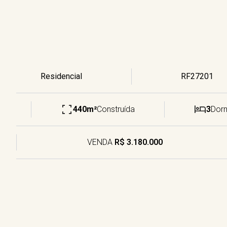
Residencial
RF27201
440m²
Construída
3
Dor
VENDA
R$ 3.180.000