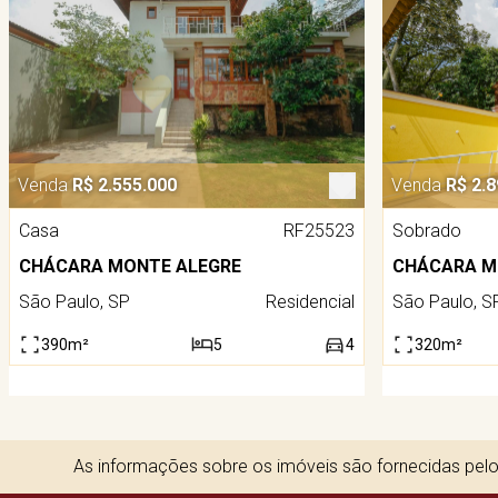
Venda
R$ 2.555.000
Venda
R$ 2.8
Casa
RF25523
Sobrado
CHÁCARA MONTE ALEGRE
CHÁCARA M
São Paulo, SP
Residencial
São Paulo, S
390m²
5
4
320m²
As informações sobre os imóveis são fornecidas pelos