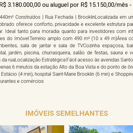
 R$ 3.180.000,00 ou aluguel por R$ 15.150,00/mês -
| 440m² Construídos | Rua Fechada | BrooklinLocalizada em um
 sobrado oferece conforto, privacidade e excelente estrutura
iar. Ideal tanto para moradia quanto para investidores com i
es do Imóvel:Terreno amplo com 490 m² (10 x 49 m)Área con
mbientes, sala de jantar e sala de TVCozinha espaçosa, bar
al, jardim, piscina, churrasqueira, salão de festas, sauna e 
s da ruaLocalização Estratégica:Fácil acesso às avenidas Sant
penas 6 minutos da estação Alto da Boa Vista e do ponto de 
Estácio (4 min), hospital Saint-Marie Brooklin (6 min) e Shopp
taurantes e comércios
IMÓVEIS SEMELHANTES