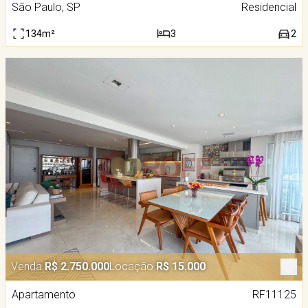
São Paulo, SP
Residencial
134m²
3
2
Venda
R$ 2.750.000
Locação
R$ 15.000
Apartamento
RF11125