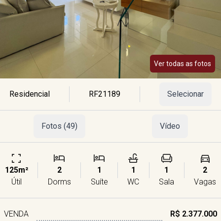
Ver todas as fotos
Residencial
RF21189
Selecionar
Fotos (49)
Vídeo
125m²
2
1
1
1
2
Útil
Dorms
Suíte
WC
Sala
Vagas
VENDA
R$ 2.377.000