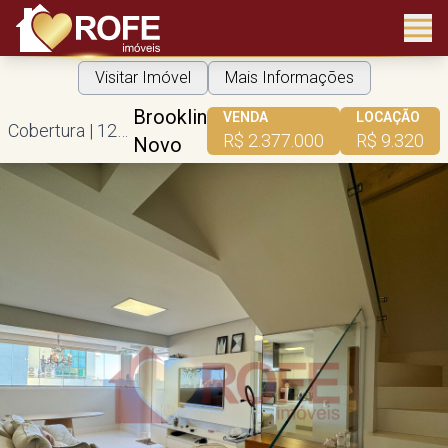
Visitar Imóvel
Mais Informações
Brooklin
VENDA
LOCAÇÃO
Cobertura | 125m² útil | 2 dorms | 1 suíte | 2 vagas
R$ 2.377.000
R$ 9.320
Novo