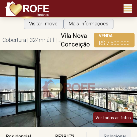
Visitar Imóvel
Mais Informações
Vila Nova
VENDA
Cobertura | 324m² útil | 4 suítes | 5 vagas
R$ 7.500.000
Conceição
Ver todas as fotos
Residencial
RF28172
Selecionar