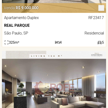
Venda
R$ 9.000.000
Apartamento Duplex
RF23417
REAL PARQUE
São Paulo, SP
Residencial
325m²
4
5