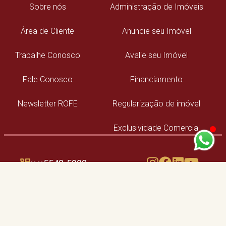
Sobre nós
Administração de Imóveis
Área de Cliente
Anuncie seu Imóvel
Trabalhe Conosco
Avalie seu Imóvel
Fale Conosco
Financiamento
Newsletter ROFE
Regularização de imóvel
Exclusividade Comercial
5542-5902
(11)
Unidade Campo Belo
Unidade Moema
97676-5203
91023-3003
(11)
(11)
CRECI: 22311-J
CRECI: 038782-J