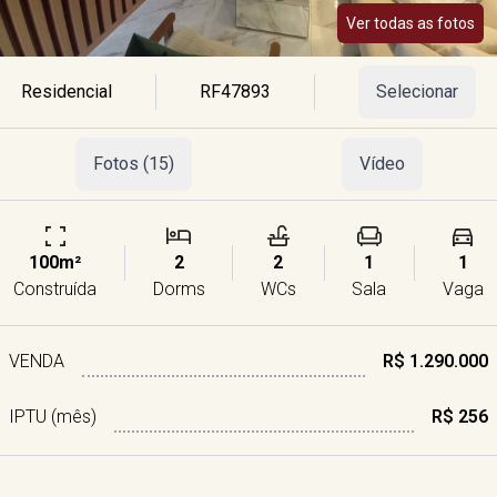
Ver todas as fotos
Residencial
RF47893
Selecionar
Fotos (15)
Vídeo
100m²
2
2
1
1
Construída
Dorms
WCs
Sala
Vaga
VENDA
R$ 1.290.000
IPTU (mês)
R$ 256