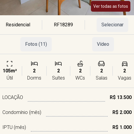
Ver todas as fotos
Residencial
RF18289
Selecionar
Fotos (11)
Vídeo
105m²
2
2
2
2
2
Útil
Dorms
Suítes
WCs
Salas
Vagas
LOCAÇÃO
R$ 13.500
Condomínio (mês)
R$ 2.000
IPTU (mês)
R$ 1.000