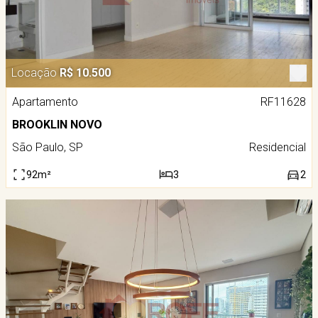
Locação
R$ 10.500
Apartamento
RF11628
BROOKLIN NOVO
São Paulo, SP
Residencial
92m²
3
2