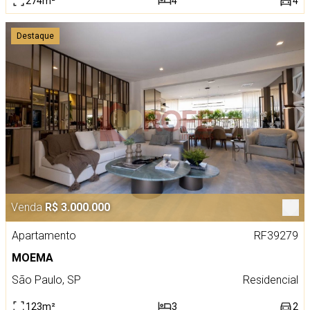
274m²
4
4
Destaque
Venda
R$ 3.000.000
Apartamento
RF39279
MOEMA
São Paulo, SP
Residencial
123m²
3
2