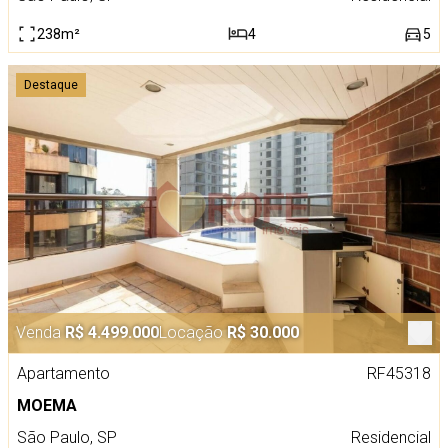
238m²
4
5
Destaque
Venda
R$ 4.499.000
Locação
R$ 30.000
Apartamento
RF45318
MOEMA
São Paulo, SP
Residencial