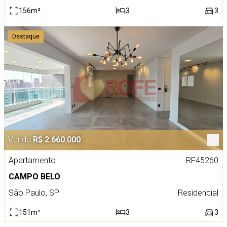
156m²
3
3
Destaque
Venda
R$ 2.660.000
Apartamento
RF45260
CAMPO BELO
São Paulo, SP
Residencial
151m²
3
3