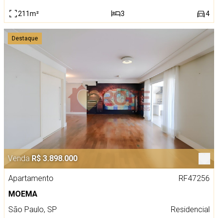
211m²
3
4
Destaque
Venda
R$ 3.898.000
Apartamento
RF47256
MOEMA
São Paulo, SP
Residencial