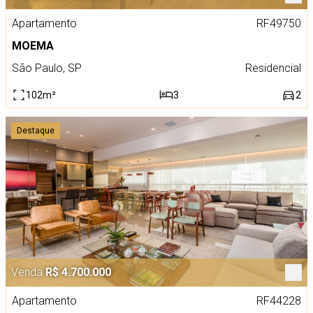
Apartamento
RF49750
MOEMA
São Paulo, SP
Residencial
102m²
3
2
Destaque
Venda
R$ 4.700.000
Apartamento
RF44228