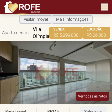
Visitar Imóvel
Mais Informações
Vila
VENDA
LOCAÇÃO
Apartamento | 211m² útil | 3 suítes | 3 vagas
R$ 5.899.000
R$ 26.000
Olímpia
Ver todas as fotos
Residencial
RF145
Selecionar