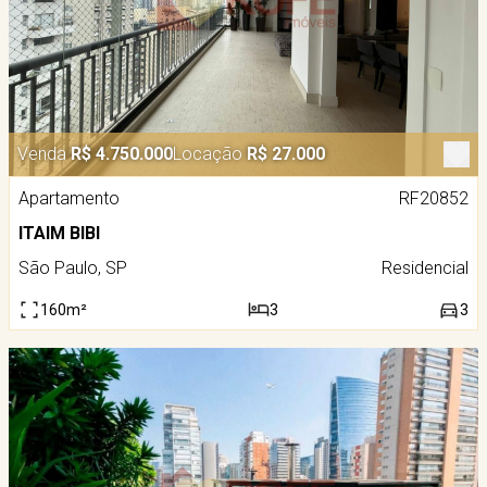
Venda
R$ 4.750.000
Locação
R$ 27.000
Apartamento
RF20852
ITAIM BIBI
São Paulo, SP
Residencial
160m²
3
3