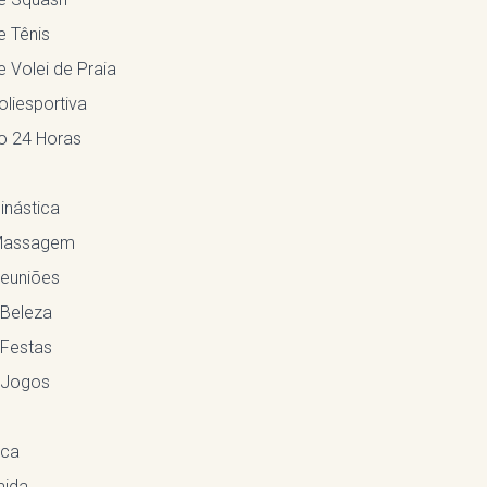
e Tênis
 Volei de Praia
liesportiva
 24 Horas
inástica
 Massagem
Reuniões
 Beleza
 Festas
 Jogos
eca
mida