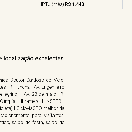
IPTU (mês)
R$ 1.440
 e localização excelentes
enida Doutor Cardoso de Melo,
es | R. Funchal | Av. Engenheiro
ellegrino | | Av. 23 de maio | R.
límpia | Ibramerc | INSPER |
icleta) | CicloviaSPO melhor da
acionamento para visitantes,
ástica, salão de festa, salão de