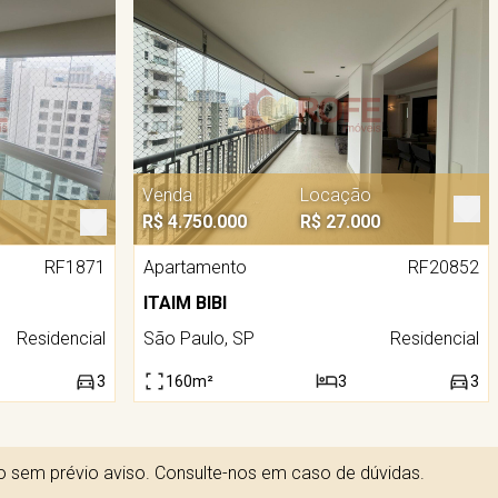
Venda
Locação
R$ 4.750.000
R$ 27.000
RF1871
Apartamento
RF20852
ITAIM BIBI
Residencial
São Paulo, SP
Residencial
3
160m²
3
3
to sem prévio aviso. Consulte-nos em caso de dúvidas.