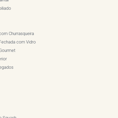
iliado
com Churrasqueira
Fechada com Vidro
Gourmet
rior
egados
e Squash