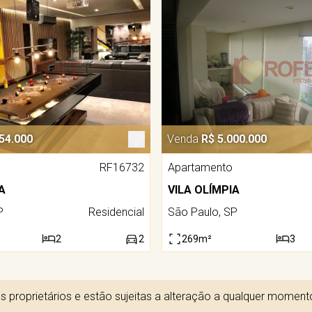
54.000
Venda
R$ 5.000.000
RF16732
Apartamento
A
VILA OLÍMPIA
P
Residencial
São Paulo, SP
2
2
269m²
3
 proprietários e estão sujeitas a alteração a qualquer momen