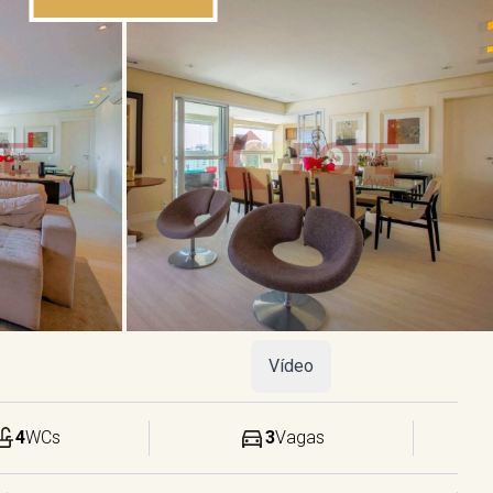
Vídeo
4
WCs
3
Vagas