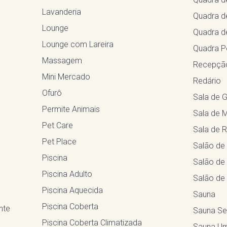
Lavanderia
Quadra d
Lounge
Quadra de
Lounge com Lareira
Quadra Po
Massagem
Recepção
Mini Mercado
Redário
Ofurô
Sala de G
Permite Animais
Sala de
Pet Care
Sala de 
Pet Place
Salão de
Piscina
Salão de
Piscina Adulto
Salão de
Piscina Aquecida
Sauna
Piscina Coberta
nte
Sauna S
Piscina Coberta Climatizada
Sauna U