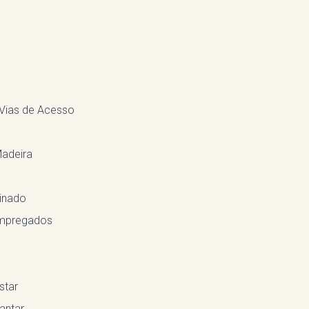
 Vias de Acesso
Madeira
inado
Empregados
star
antar