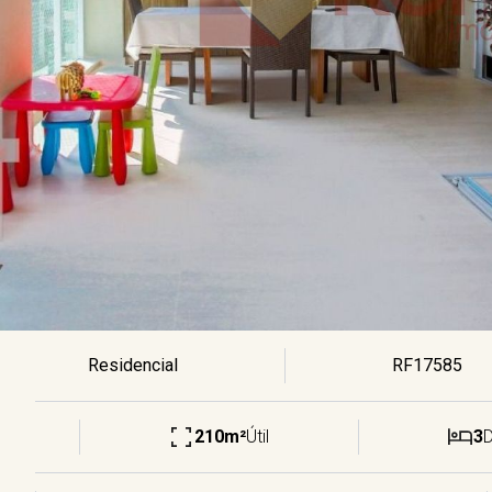
Residencial
RF17585
210m²
Útil
3