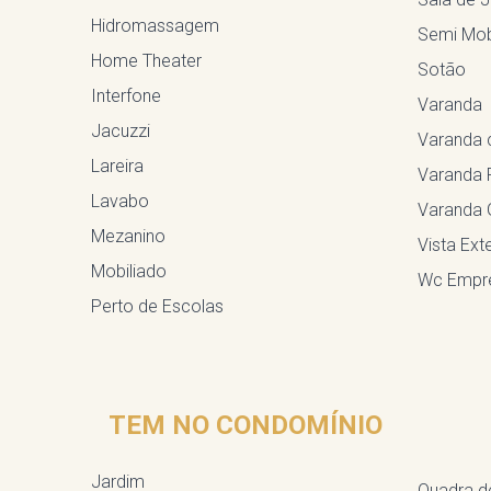
Hidromassagem
Semi Mob
Home Theater
Sotão
Interfone
Varanda
Jacuzzi
Varanda 
Lareira
Varanda 
Lavabo
Varanda 
Mezanino
Vista Exte
Mobiliado
Wc Empr
Perto de Escolas
TEM NO CONDOMÍNIO
Jardim
Quadra d