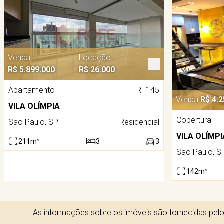
Venda
Locação
R$ 5.899.000
R$ 26.000
Apartamento
RF145
Venda
R$ 4.2
VILA OLÍMPIA
Cobertura
São Paulo, SP
Residencial
VILA OLÍMPI
211m²
3
3
São Paulo, S
142m²
As informações sobre os imóveis são fornecidas pelos