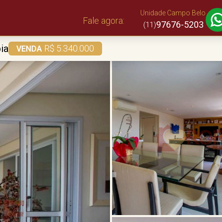
Unidade Campo Belo
Fale agora:
97676-5203
(11)
ia
R$ 5.340.000
VENDA