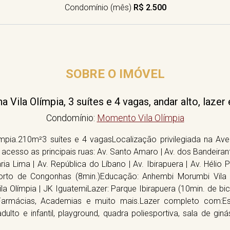
Condomínio (mês)
R$ 2.500
SOBRE O IMÓVEL
Vila Olímpia, 3 suítes e 4 vagas, andar alto, lazer
Condomínio:
Momento Vila Olímpia
pia.210m²3 suítes e 4 vagasLocalização privilegiada na Av
 acesso as principais ruas: Av. Santo Amaro | Av. dos Bandeirant
Faria Lima | Av. República do Líbano | Av. Ibirapuera | Av. Hélio P
rto de Congonhas (8min.)Educação: Anhembi Morumbi Vila O
la Olímpia | JK IguatemiLazer: Parque Ibirapuera (10min. de bic
 Farmácias, Academias e muito mais.Lazer completo com:Est
adulto e infantil, playground, quadra poliesportiva, sala de gin